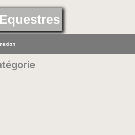
Equestres
nexion
atégorie