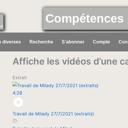
Compétences 
se
 diverses
Recherche
S’abonner
Compte
Con
Affiche les vidéos d’une c
Extrait
4:28
Travail de Milady 27/7/2021 (extraits)