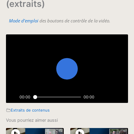
(extraits)
Mode d’emploi
des boutons de contrôle de la vidéo.
Extraits de contenus
Vous pourriez aimer aussi