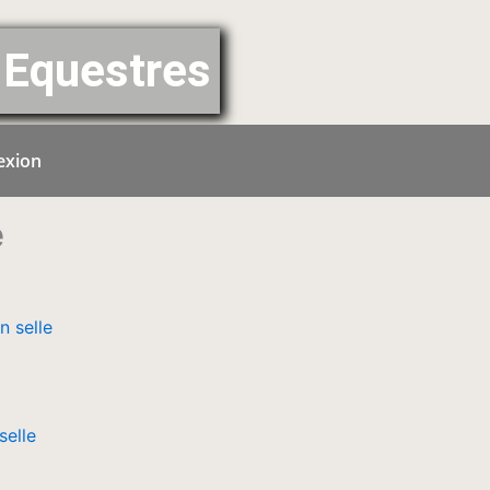
Equestres
exion
e
selle