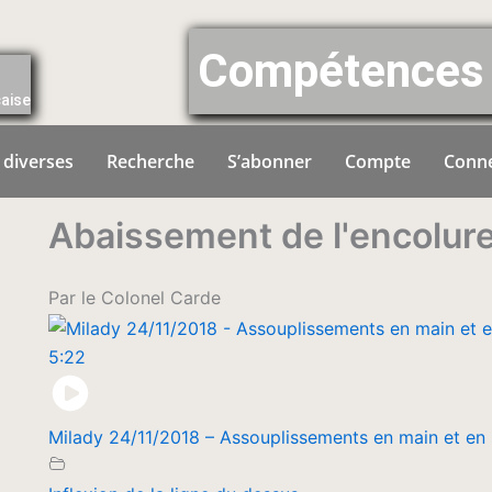
Compétences 
çaise
 diverses
Recherche
S’abonner
Compte
Conn
Abaissement de l'encolur
Par le Colonel Carde
5:22
Milady 24/11/2018 – Assouplissements en main et en 