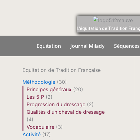
Aller
au
contenu
L'équitation de Tradition Fran
Equitation
Journal Milady
Séquences
Equitation de Tradition Française
Méthodologie
(30)
Principes généraux
(20)
Les 5 P
(2)
Progression du dressage
(2)
Qualités d'un cheval de dressage
(4)
Vocabulaire
(3)
Activité
(17)