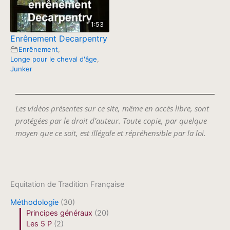
1:53
Enrênement Decarpentry
Enrênement
,
Longe pour le cheval d'âge
,
Junker
Les vidéos présentes sur ce site, même en accès libre, sont
protégées par le droit d’auteur. Toute copie, par quelque
moyen que ce soit, est illégale et répréhensible par la loi.
Equitation de Tradition Française
Méthodologie
(30)
Principes généraux
(20)
Les 5 P
(2)