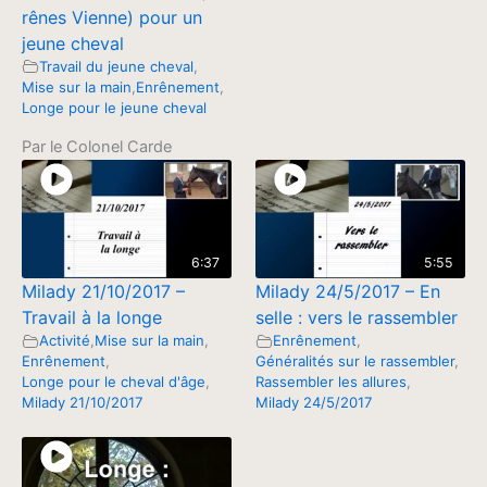
rênes Vienne) pour un
jeune cheval
Travail du jeune cheval
,
Mise sur la main
,
Enrênement
,
Longe pour le jeune cheval
Par le Colonel Carde
6:37
5:55
Milady 21/10/2017 –
Milady 24/5/2017 – En
Travail à la longe
selle : vers le rassembler
Activité
,
Mise sur la main
,
Enrênement
,
Enrênement
,
Généralités sur le rassembler
,
Longe pour le cheval d'âge
,
Rassembler les allures
,
Milady 21/10/2017
Milady 24/5/2017