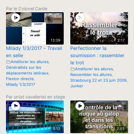
Par le Colonel Carde
13:39
2:17
Milady 1/3/2017 – Travail
Perfectionner la
en selle
soumission : rassembler
Améliorer les allures
,
le trot
Généralités sur les
Améliorer les allures
,
déplacements latéraux
,
Rassembler les allures
,
Flexion directe
,
Strasbourg 22 et 23 juin 2009
,
Milady 1/3/2017
Junker
Par un(e) cavalier(e) en stage
5:12
2:55