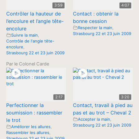
3:59
4:07
Contrôler la hauteur de
Contact : obtenir la
l’encolure et l’angle tête-
bonne cession
Respecter la main
,
encolure
Strasbourg 22 et 23 juin 2009
Suivre la main
,
Contrôle de l'angle tête-
encolure
,
Strasbourg 22 et 23 juin 2009
Par le Colonel Carde
2:17
3:20
Perfectionner la
Contact, travail à pied au
soumission : rassembler
pas et au trot – Cheval 2
Accepter la main
,
le trot
Strasbourg 22 et 23 juin 2009
Améliorer les allures
,
Rassembler les allures
,
Strasbourg 22 et 23 juin 2009
,