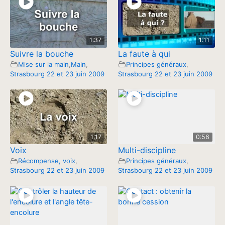
1:37
1:11
Suivre la bouche
La faute à qui
Mise sur la main
,
Main
,
Principes généraux
,
Strasbourg 22 et 23 juin 2009
Strasbourg 22 et 23 juin 2009
1:17
0:56
Voix
Multi-discipline
Récompense, voix
,
Principes généraux
,
Strasbourg 22 et 23 juin 2009
Strasbourg 22 et 23 juin 2009