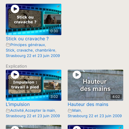
0:30
Stick ou cravache ?
Principes généraux
,
Stick, cravache, chambrière
,
Strasbourg 22 et 23 juin 2009
Explication
3:02
4:02
L’impulsion
Hauteur des mains
Activité
,
Accepter la main
,
Main
,
Strasbourg 22 et 23 juin 2009
Strasbourg 22 et 23 juin 2009