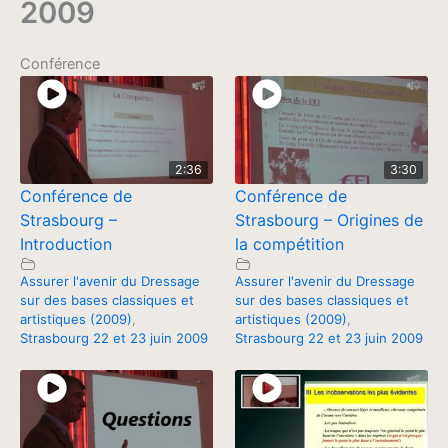
2009
Conférence
2:36
3:30
Conférence de
Conférence de
Strasbourg –
Strasbourg – Origines de
Introduction
la compétition
Assurer l'avenir du Dressage
Assurer l'avenir du Dressage
sur des bases classiques et
sur des bases classiques et
artistiques (2009)
,
artistiques (2009)
,
Strasbourg 22 et 23 juin 2009
Strasbourg 22 et 23 juin 2009