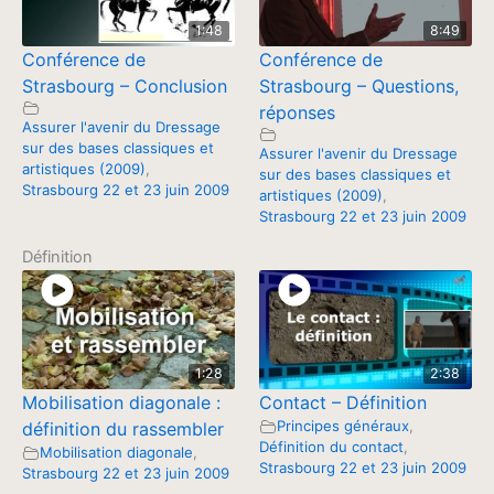
1:48
8:49
Conférence de
Conférence de
Strasbourg – Conclusion
Strasbourg – Questions,
réponses
Assurer l'avenir du Dressage
sur des bases classiques et
Assurer l'avenir du Dressage
artistiques (2009)
,
sur des bases classiques et
Strasbourg 22 et 23 juin 2009
artistiques (2009)
,
Strasbourg 22 et 23 juin 2009
Définition
1:28
2:38
Mobilisation diagonale :
Contact – Définition
Principes généraux
,
définition du rassembler
Définition du contact
,
Mobilisation diagonale
,
Strasbourg 22 et 23 juin 2009
Strasbourg 22 et 23 juin 2009