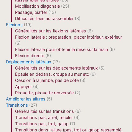
Rassembler les allures
(23)
Mobilisation diagonale
(25)
Passage, piaffer
(13)
Difficultés liées au rassembler
(8)
Flexions
(19)
Généralités sur les flexions latérales
(6)
Flexion latérale : préparation, placer intérieur, extérieur
(5)
Flexion latérale pour obtenir la mise sur la main
(6)
Flexion directe
(5)
Déplacements latéraux
(17)
Généralités sur les déplacements latéraux
(5)
Epaule en dedans, croupe au mur etc
(6)
Cession à la jambe, pas de côté
(3)
Appuyer
(4)
Pirouette, pirouette renversée
(2)
Améliorer les allures
(5)
Transitions
(27)
Généralités sur les transitions
(6)
Transitions pas, arrêt, reculer
(6)
Transitions pas, trot, galop
(7)
Transitions dans l'allure (pas, trot ou galop rassemblé,