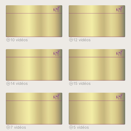
Inflexion de la ligne du
Travail latéral
dessus
10 vidéos
12 vidéos
Abaissement de
Contrôle de l'angle
l'encolure
tête-encolure
14 vidéos
15 vidéos
Elévation de l'encolure
Flexion dos-rein
7 vidéos
5 vidéos