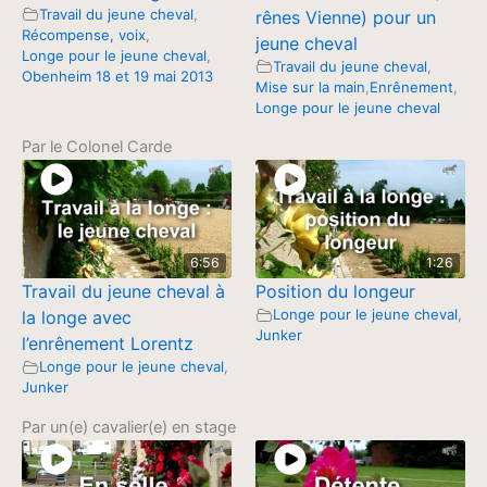
Travail du jeune cheval
,
rênes Vienne) pour un
Récompense, voix
,
jeune cheval
Longe pour le jeune cheval
,
Travail du jeune cheval
,
Obenheim 18 et 19 mai 2013
Mise sur la main
,
Enrênement
,
Longe pour le jeune cheval
Par le Colonel Carde
6:56
1:26
Travail du jeune cheval à
Position du longeur
Longe pour le jeune cheval
,
la longe avec
Junker
l’enrênement Lorentz
Longe pour le jeune cheval
,
Junker
Par un(e) cavalier(e) en stage