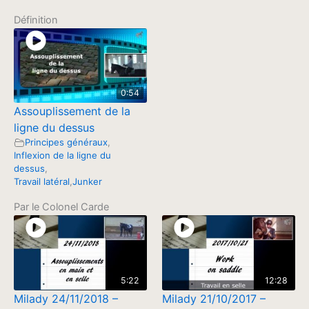
Définition
0:54
Assouplissement de la
ligne du dessus
Principes généraux
,
Inflexion de la ligne du
dessus
,
Travail latéral
,
Junker
Par le Colonel Carde
5:22
12:28
Milady 24/11/2018 –
Milady 21/10/2017 –