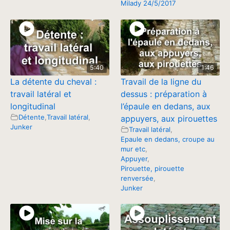
Milady 24/5/2017
5:40
1:46
La détente du cheval :
Travail de la ligne du
travail latéral et
dessus : préparation à
longitudinal
l’épaule en dedans, aux
Détente
,
Travail latéral
,
appuyers, aux pirouettes
Junker
Travail latéral
,
Epaule en dedans, croupe au
mur etc
,
Appuyer
,
Pirouette, pirouette
renversée
,
Junker