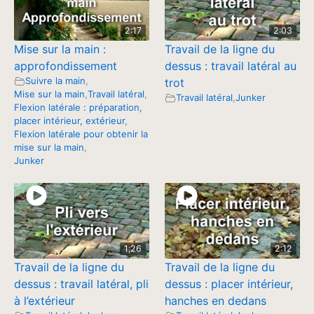
2:17
2:03
Mise sur la main :
Travail de la ligne du
approfondissement
dessus : travail latéral au
Suivre la main
,
trot
Mise sur la main
,
Travail latéral
,
Travail latéral
,
Junker
Flexion latérale : préparation,
placer intérieur, extérieur
,
Flexion latérale pour obtenir la
mise sur la main
,
Junker
1;26
2:12
Travail de la ligne du
Travail de la ligne du
dessus : travail latéral, pli
dessus : placer intérieur,
à l’extérieur
hanches en dedans