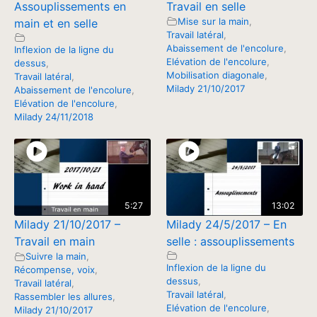
Assouplissements en
Travail en selle
Mise sur la main
,
main et en selle
Travail latéral
,
Abaissement de l'encolure
,
Inflexion de la ligne du
Elévation de l'encolure
,
dessus
,
Mobilisation diagonale
,
Travail latéral
,
Milady 21/10/2017
Abaissement de l'encolure
,
Elévation de l'encolure
,
Milady 24/11/2018
5:27
13:02
Milady 21/10/2017 –
Milady 24/5/2017 – En
Travail en main
selle : assouplissements
Suivre la main
,
Inflexion de la ligne du
Récompense, voix
,
dessus
,
Travail latéral
,
Travail latéral
,
Rassembler les allures
,
Elévation de l'encolure
,
Milady 21/10/2017