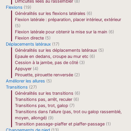
Difficultés liées au rassembler
(8)
Flexions
(19)
Généralités sur les flexions latérales
(6)
Flexion latérale : préparation, placer intérieur, extérieur
(5)
Flexion latérale pour obtenir la mise sur la main
(6)
Flexion directe
(5)
Déplacements latéraux
(17)
Généralités sur les déplacements latéraux
(5)
Epaule en dedans, croupe au mur etc
(6)
Cession à la jambe, pas de côté
(3)
Appuyer
(4)
Pirouette, pirouette renversée
(2)
Améliorer les allures
(5)
Transitions
(27)
Généralités sur les transitions
(6)
Transitions pas, arrêt, reculer
(6)
Transitions pas, trot, galop
(7)
Transitions dans l'allure (pas, trot ou galop rassemblé,
moyen, allongé)
(9)
Transition passage-piaffer et piaffer-passage
(1)
Changements de pied
(13)