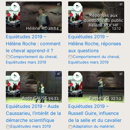
45:54
13:12
Equiétudes 2019 –
Equiétudes 2019 –
Hélène Roche : comment
Hélène Roche, réponses
le cheval apprend-il ?
aux questions
Comportement du cheval
,
Comportement du cheval
,
Equiétudes mars 2019
Equiétudes mars 2019
24:33
32:53
Equiétudes 2019 – Aude
Equiétudes 2019 –
Caussarieu, l’intérêt de la
Russell Guire, influence
démarche scientifique
de la selle et du cavalier
Equiétudes mars 2019
Adaptation du matériel
,