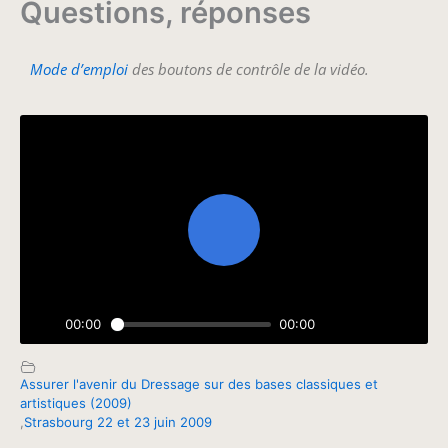
Questions, réponses
Mode d’emploi
des boutons de contrôle de la vidéo.
Assurer l'avenir du Dressage sur des bases classiques et
artistiques (2009)
,
Strasbourg 22 et 23 juin 2009