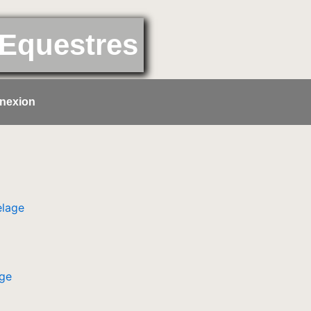
Equestres
nexion
age