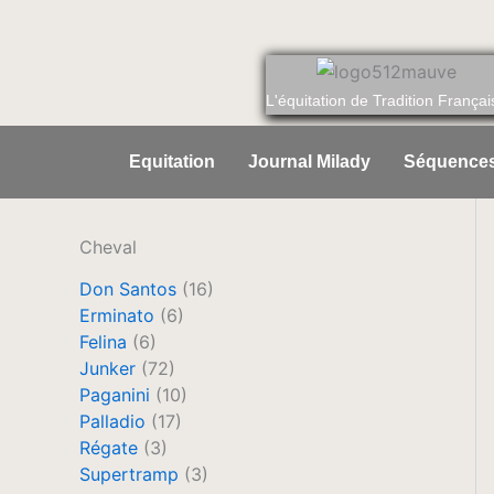
Aller
au
contenu
L'équitation de Tradition Françai
Equitation
Journal Milady
Séquences
Cheval
Don Santos
(16)
Erminato
(6)
Felina
(6)
Junker
(72)
Paganini
(10)
Palladio
(17)
Régate
(3)
Supertramp
(3)