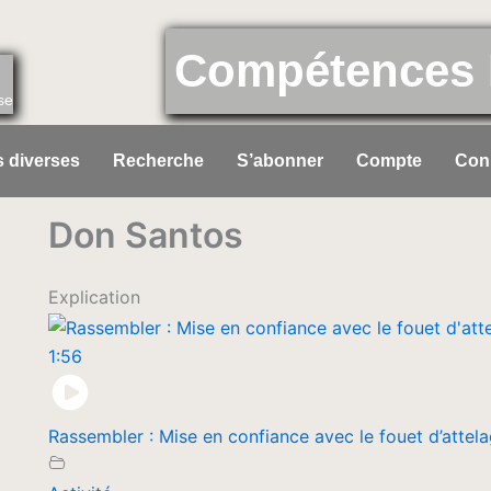
Compétences 
se
 diverses
Recherche
S’abonner
Compte
Con
Don Santos
Explication
1:56
Rassembler : Mise en confiance avec le fouet d’attel