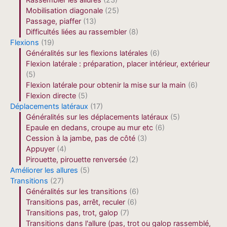
Rassembler les allures
(23)
Mobilisation diagonale
(25)
Passage, piaffer
(13)
Difficultés liées au rassembler
(8)
Flexions
(19)
Généralités sur les flexions latérales
(6)
Flexion latérale : préparation, placer intérieur, extérieur
(5)
Flexion latérale pour obtenir la mise sur la main
(6)
Flexion directe
(5)
Déplacements latéraux
(17)
Généralités sur les déplacements latéraux
(5)
Epaule en dedans, croupe au mur etc
(6)
Cession à la jambe, pas de côté
(3)
Appuyer
(4)
Pirouette, pirouette renversée
(2)
Améliorer les allures
(5)
Transitions
(27)
Généralités sur les transitions
(6)
Transitions pas, arrêt, reculer
(6)
Transitions pas, trot, galop
(7)
Transitions dans l'allure (pas, trot ou galop rassemblé,