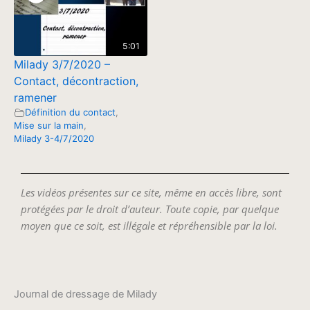
5:01
Milady 3/7/2020 –
Contact, décontraction,
ramener
Définition du contact
,
Mise sur la main
,
Milady 3-4/7/2020
Les vidéos présentes sur ce site, même en accès libre, sont
protégées par le droit d’auteur. Toute copie, par quelque
moyen que ce soit, est illégale et répréhensible par la loi.
Journal de dressage de Milady