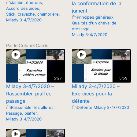
Jambe, éperons
,
la conformation de la
Accord des aides
,
jument
Stick, cravache, chambrière
,
Principes généraux
,
Milady 3-4/7/2020
Qualités d'un cheval de
dressage
,
Milady 3-4/7/2020
Par le Colonel Carde
5:27
5:59
Milady 3-4/7/2020 –
Milady 3-4/7/2020 –
Rassembler, piaffer,
Exercices pour la
passage
détente
Rassembler les allures
,
Détente
,
Milady 3-4/7/2020
Passage, piaffer
,
Milady 3-4/7/2020