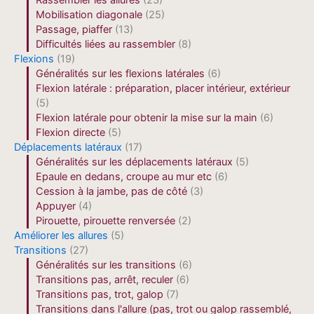
Rassembler les allures
(23)
Mobilisation diagonale
(25)
Passage, piaffer
(13)
Difficultés liées au rassembler
(8)
Flexions
(19)
Généralités sur les flexions latérales
(6)
Flexion latérale : préparation, placer intérieur, extérieur
(5)
Flexion latérale pour obtenir la mise sur la main
(6)
Flexion directe
(5)
Déplacements latéraux
(17)
Généralités sur les déplacements latéraux
(5)
Epaule en dedans, croupe au mur etc
(6)
Cession à la jambe, pas de côté
(3)
Appuyer
(4)
Pirouette, pirouette renversée
(2)
Améliorer les allures
(5)
Transitions
(27)
Généralités sur les transitions
(6)
Transitions pas, arrêt, reculer
(6)
Transitions pas, trot, galop
(7)
Transitions dans l'allure (pas, trot ou galop rassemblé,