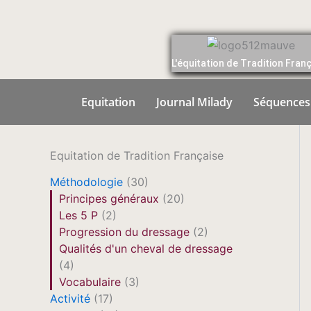
Aller
au
contenu
L'équitation de Tradition Fran
Equitation
Journal Milady
Séquences
Equitation de Tradition Française
Méthodologie
(30)
Principes généraux
(20)
Les 5 P
(2)
Progression du dressage
(2)
Qualités d'un cheval de dressage
(4)
Vocabulaire
(3)
Activité
(17)