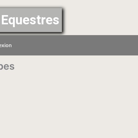
Equestres
exion
mbes