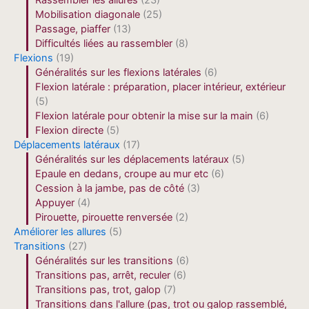
Rassembler les allures
(23)
Mobilisation diagonale
(25)
Passage, piaffer
(13)
Difficultés liées au rassembler
(8)
Flexions
(19)
Généralités sur les flexions latérales
(6)
Flexion latérale : préparation, placer intérieur, extérieur
(5)
Flexion latérale pour obtenir la mise sur la main
(6)
Flexion directe
(5)
Déplacements latéraux
(17)
Généralités sur les déplacements latéraux
(5)
Epaule en dedans, croupe au mur etc
(6)
Cession à la jambe, pas de côté
(3)
Appuyer
(4)
Pirouette, pirouette renversée
(2)
Améliorer les allures
(5)
Transitions
(27)
Généralités sur les transitions
(6)
Transitions pas, arrêt, reculer
(6)
Transitions pas, trot, galop
(7)
Transitions dans l'allure (pas, trot ou galop rassemblé,