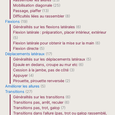
Rassembler les allures
(23)
Mobilisation diagonale
(25)
Passage, piaffer
(13)
Difficultés liées au rassembler
(8)
Flexions
(19)
Généralités sur les flexions latérales
(6)
Flexion latérale : préparation, placer intérieur, extérieur
(5)
Flexion latérale pour obtenir la mise sur la main
(6)
Flexion directe
(5)
Déplacements latéraux
(17)
Généralités sur les déplacements latéraux
(5)
Epaule en dedans, croupe au mur etc
(6)
Cession à la jambe, pas de côté
(3)
Appuyer
(4)
Pirouette, pirouette renversée
(2)
Améliorer les allures
(5)
Transitions
(27)
Généralités sur les transitions
(6)
Transitions pas, arrêt, reculer
(6)
Transitions pas, trot, galop
(7)
Transitions dans l'allure (pas, trot ou galop rassemblé,