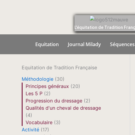
Aller
au
contenu
L'équitation de Tradition Fran
Equitation
Journal Milady
Séquences
Equitation de Tradition Française
Méthodologie
(30)
Principes généraux
(20)
Les 5 P
(2)
Progression du dressage
(2)
Qualités d'un cheval de dressage
(4)
Vocabulaire
(3)
Activité
(17)