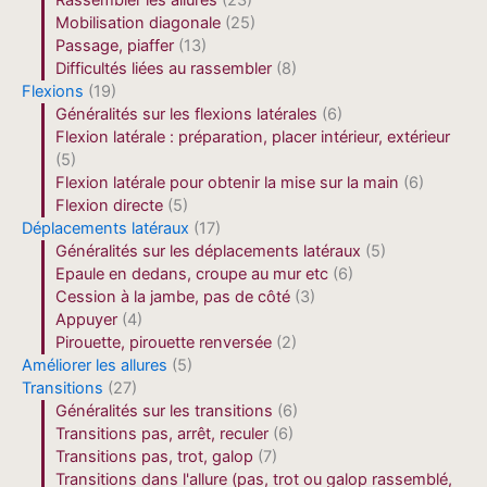
Rassembler les allures
(23)
Mobilisation diagonale
(25)
Passage, piaffer
(13)
Difficultés liées au rassembler
(8)
Flexions
(19)
Généralités sur les flexions latérales
(6)
Flexion latérale : préparation, placer intérieur, extérieur
(5)
Flexion latérale pour obtenir la mise sur la main
(6)
Flexion directe
(5)
Déplacements latéraux
(17)
Généralités sur les déplacements latéraux
(5)
Epaule en dedans, croupe au mur etc
(6)
Cession à la jambe, pas de côté
(3)
Appuyer
(4)
Pirouette, pirouette renversée
(2)
Améliorer les allures
(5)
Transitions
(27)
Généralités sur les transitions
(6)
Transitions pas, arrêt, reculer
(6)
Transitions pas, trot, galop
(7)
Transitions dans l'allure (pas, trot ou galop rassemblé,