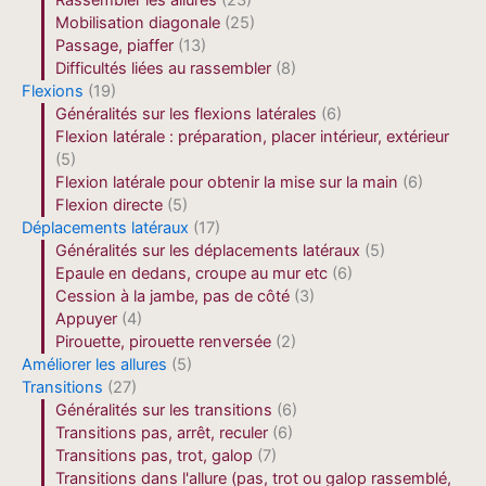
Rassembler les allures
(23)
Mobilisation diagonale
(25)
Passage, piaffer
(13)
Difficultés liées au rassembler
(8)
Flexions
(19)
Généralités sur les flexions latérales
(6)
Flexion latérale : préparation, placer intérieur, extérieur
(5)
Flexion latérale pour obtenir la mise sur la main
(6)
Flexion directe
(5)
Déplacements latéraux
(17)
Généralités sur les déplacements latéraux
(5)
Epaule en dedans, croupe au mur etc
(6)
Cession à la jambe, pas de côté
(3)
Appuyer
(4)
Pirouette, pirouette renversée
(2)
Améliorer les allures
(5)
Transitions
(27)
Généralités sur les transitions
(6)
Transitions pas, arrêt, reculer
(6)
Transitions pas, trot, galop
(7)
Transitions dans l'allure (pas, trot ou galop rassemblé,