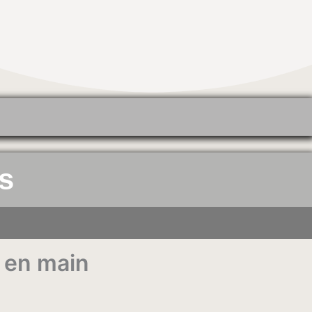
s
l en main