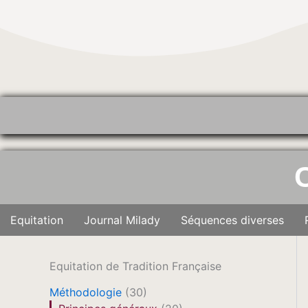
Aller
au
contenu
Equitation
Journal Milady
Séquences diverses
Equitation de Tradition Française
Méthodologie
(30)