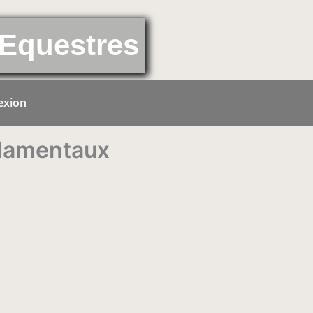
Equestres
exion
ndamentaux