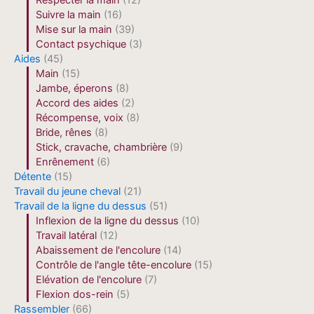
Respecter la main
(12)
Suivre la main
(16)
Mise sur la main
(39)
Contact psychique
(3)
Aides
(45)
Main
(15)
Jambe, éperons
(8)
Accord des aides
(2)
Récompense, voix
(8)
Bride, rênes
(8)
Stick, cravache, chambrière
(9)
Enrênement
(6)
Détente
(15)
Travail du jeune cheval
(21)
Travail de la ligne du dessus
(51)
Inflexion de la ligne du dessus
(10)
Travail latéral
(12)
Abaissement de l'encolure
(14)
Contrôle de l'angle tête-encolure
(15)
Elévation de l'encolure
(7)
Flexion dos-rein
(5)
Rassembler
(66)