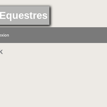
Equestres
exion
k