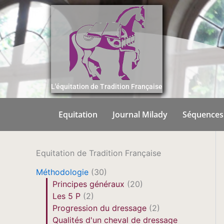
Aller
au
contenu
L'équitation de Tradition Française
Equitation
Journal Milady
Séquences
Equitation de Tradition Française
Méthodologie
(30)
Principes généraux
(20)
Les 5 P
(2)
Progression du dressage
(2)
Qualités d'un cheval de dressage