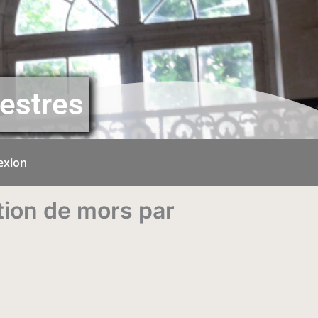
estres
exion
tion de mors par