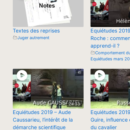
Textes des reprises
Equiétudes 2019
Juger autrement
Roche : comment
apprend-il ?
Comportement du
Equiétudes mars 20
24:33
Equiétudes 2019 – Aude
Equiétudes 2019
Caussarieu, l’intérêt de la
Guire, influence 
démarche scientifique
du cavalier