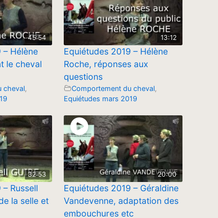
45:54
13:12
 – Hélène
Equiétudes 2019 – Hélène
 le cheval
Roche, réponses aux
questions
 cheval
,
Comportement du cheval
,
19
Equiétudes mars 2019
32:53
20:00
 – Russell
Equiétudes 2019 – Géraldine
de la selle et
Vandevenne, adaptation des
embouchures etc