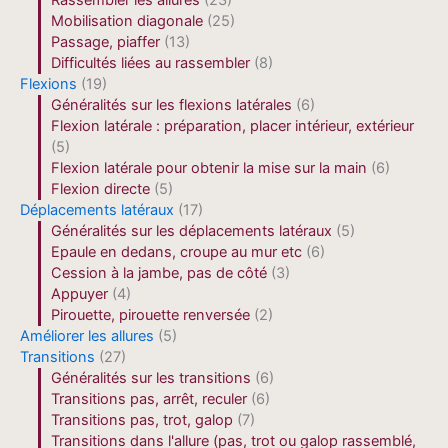
Rassembler les allures
(23)
Mobilisation diagonale
(25)
Passage, piaffer
(13)
Difficultés liées au rassembler
(8)
Flexions
(19)
Généralités sur les flexions latérales
(6)
Flexion latérale : préparation, placer intérieur, extérieur
(5)
Flexion latérale pour obtenir la mise sur la main
(6)
Flexion directe
(5)
Déplacements latéraux
(17)
Généralités sur les déplacements latéraux
(5)
Epaule en dedans, croupe au mur etc
(6)
Cession à la jambe, pas de côté
(3)
Appuyer
(4)
Pirouette, pirouette renversée
(2)
Améliorer les allures
(5)
Transitions
(27)
Généralités sur les transitions
(6)
Transitions pas, arrêt, reculer
(6)
Transitions pas, trot, galop
(7)
Transitions dans l'allure (pas, trot ou galop rassemblé,