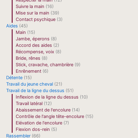
Respecter la main
(12)
Suivre la main
(16)
Mise sur la main
(39)
Contact psychique
(3)
Aides
(45)
Main
(15)
Jambe, éperons
(8)
Accord des aides
(2)
Récompense, voix
(8)
Bride, rênes
(8)
Stick, cravache, chambrière
(9)
Enrênement
(6)
Détente
(15)
Travail du jeune cheval
(21)
Travail de la ligne du dessus
(51)
Inflexion de la ligne du dessus
(10)
Travail latéral
(12)
Abaissement de l'encolure
(14)
Contrôle de l'angle tête-encolure
(15)
Elévation de l'encolure
(7)
Flexion dos-rein
(5)
Rassembler
(66)