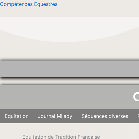
Aller
Compétences Equestres
au
contenu
Equitation
Journal Milady
Séquences diverses
Equitation de Tradition Française