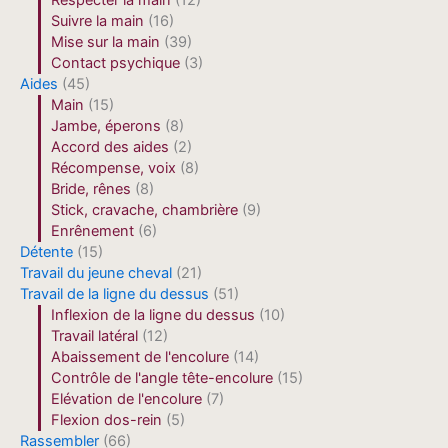
Respecter la main
(12)
Suivre la main
(16)
Mise sur la main
(39)
Contact psychique
(3)
Aides
(45)
Main
(15)
Jambe, éperons
(8)
Accord des aides
(2)
Récompense, voix
(8)
Bride, rênes
(8)
Stick, cravache, chambrière
(9)
Enrênement
(6)
Détente
(15)
Travail du jeune cheval
(21)
Travail de la ligne du dessus
(51)
Inflexion de la ligne du dessus
(10)
Travail latéral
(12)
Abaissement de l'encolure
(14)
Contrôle de l'angle tête-encolure
(15)
Elévation de l'encolure
(7)
Flexion dos-rein
(5)
Rassembler
(66)