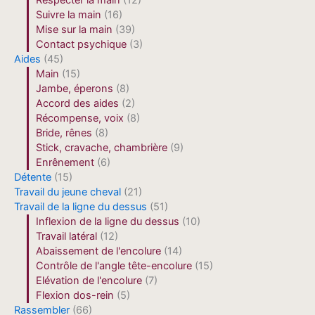
Respecter la main
(12)
Suivre la main
(16)
Mise sur la main
(39)
Contact psychique
(3)
Aides
(45)
Main
(15)
Jambe, éperons
(8)
Accord des aides
(2)
Récompense, voix
(8)
Bride, rênes
(8)
Stick, cravache, chambrière
(9)
Enrênement
(6)
Détente
(15)
Travail du jeune cheval
(21)
Travail de la ligne du dessus
(51)
Inflexion de la ligne du dessus
(10)
Travail latéral
(12)
Abaissement de l'encolure
(14)
Contrôle de l'angle tête-encolure
(15)
Elévation de l'encolure
(7)
Flexion dos-rein
(5)
Rassembler
(66)