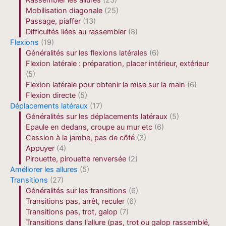
Rassembler les allures
(23)
Mobilisation diagonale
(25)
Passage, piaffer
(13)
Difficultés liées au rassembler
(8)
Flexions
(19)
Généralités sur les flexions latérales
(6)
Flexion latérale : préparation, placer intérieur, extérieur
(5)
Flexion latérale pour obtenir la mise sur la main
(6)
Flexion directe
(5)
Déplacements latéraux
(17)
Généralités sur les déplacements latéraux
(5)
Epaule en dedans, croupe au mur etc
(6)
Cession à la jambe, pas de côté
(3)
Appuyer
(4)
Pirouette, pirouette renversée
(2)
Améliorer les allures
(5)
Transitions
(27)
Généralités sur les transitions
(6)
Transitions pas, arrêt, reculer
(6)
Transitions pas, trot, galop
(7)
Transitions dans l'allure (pas, trot ou galop rassemblé,