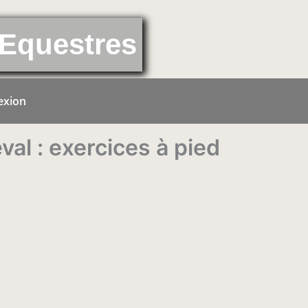
Equestres
exion
al : exercices à pied