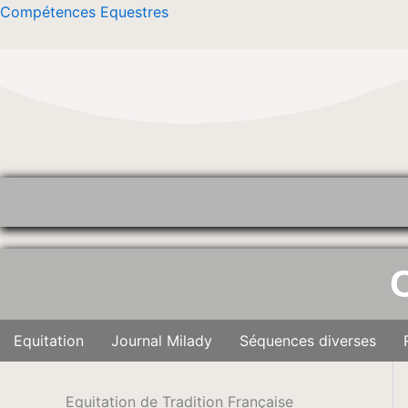
Aller
Compétences Equestres
au
contenu
Equitation
Journal Milady
Séquences diverses
Equitation de Tradition Française