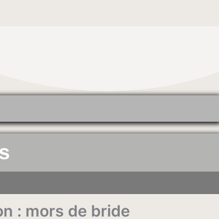
s
on : mors de bride