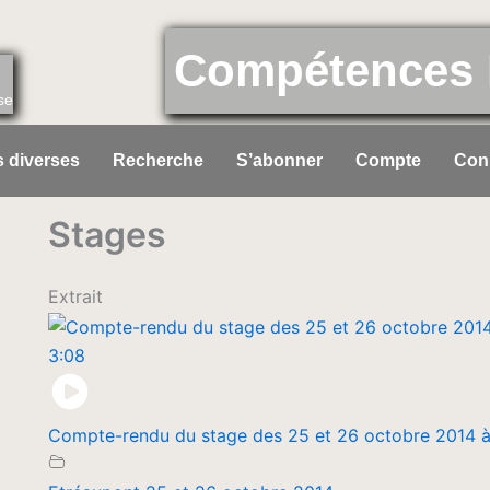
Compétences 
se
 diverses
Recherche
S’abonner
Compte
Con
Stages
Extrait
3:08
Compte-rendu du stage des 25 et 26 octobre 2014 à