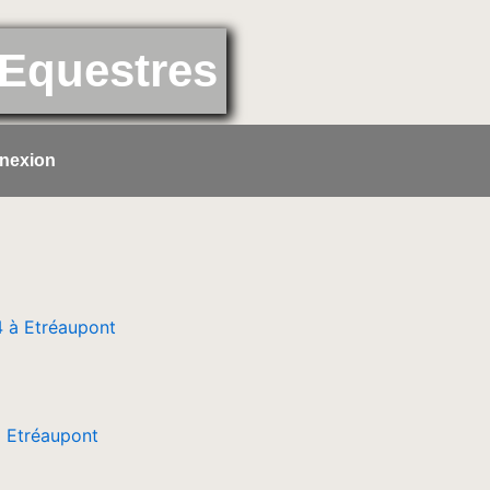
Equestres
nexion
 Etréaupont