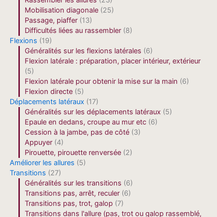
Rassembler les allures
(23)
Mobilisation diagonale
(25)
Passage, piaffer
(13)
Difficultés liées au rassembler
(8)
Flexions
(19)
Généralités sur les flexions latérales
(6)
Flexion latérale : préparation, placer intérieur, extérieur
(5)
Flexion latérale pour obtenir la mise sur la main
(6)
Flexion directe
(5)
Déplacements latéraux
(17)
Généralités sur les déplacements latéraux
(5)
Epaule en dedans, croupe au mur etc
(6)
Cession à la jambe, pas de côté
(3)
Appuyer
(4)
Pirouette, pirouette renversée
(2)
Améliorer les allures
(5)
Transitions
(27)
Généralités sur les transitions
(6)
Transitions pas, arrêt, reculer
(6)
Transitions pas, trot, galop
(7)
Transitions dans l'allure (pas, trot ou galop rassemblé,