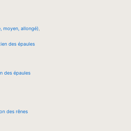
é, moyen, allongé)
,
en des épaules