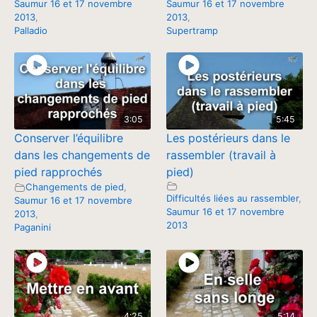
Saumur 16 et 17 novembre
Saumur 16 et 17 novembre
2013
,
2013
,
Palladio
Supertramp
3:05
5:45
Conserver l’équilibre
Les postérieurs dans le
dans les changements de
rassembler (travail à
pied rapprochés
pied)
Changements de pied
,
Difficultés liées au rassembler
,
Saumur 16 et 17 novembre
Saumur 16 et 17 novembre
2013
,
2013
Paganini
4:25
5:14