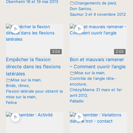
Obenheim 18 et 19 mai 2013
Changements de pied
,
Don Santos
,
Saumur 3 et 4 novembre 2012
3:04
2:05
Empêcher la flexion
Bon et mauvais ramener
directe dans les flexions
– Comment ouvrir l’angle
Mise sur la main
,
latérales
Contrôle de l'angle tête-
Mise sur la main
,
encolure
,
Bride, rênes
,
Chézy/Marne 31 mars et 1er
Flexion latérale pour obtenir la
avril 2012
,
mise sur la main
,
Palladio
Felina