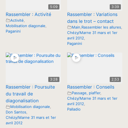
5:09
3:39
Rassembler : Activité
Rassembler : Variations
Activité
,
dans le trot – contact
Mobilisation diagonale
,
Main
,
Rassembler les allures
,
Paganini
Chézy/Marne 31 mars et 1er
avril 2012
,
Paganini
3:28
2;53
Rassembler : Poursuite
Rassembler : Conseils
Passage, piaffer
,
du travail de
Chézy/Marne 31 mars et 1er
diagonalisation
avril 2012
,
Mobilisation diagonale
,
Palladio
Don Santos
,
Chézy/Marne 31 mars et 1er
avril 2012