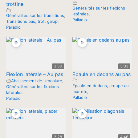
trottine
Généralités sur les flexions
latérales
,
Généralités sur les transitions
,
Palladio
Transitions pas, trot, galop
,
Palladio
3:50
3:33
Flexion latérale – Au pas
Epaule en dedans au pas
Abaissement de l'encolure
,
Epaule en dedans, croupe au
Généralités sur les flexions
mur etc
,
latérales
,
Palladio
Palladio
2:28
4:46