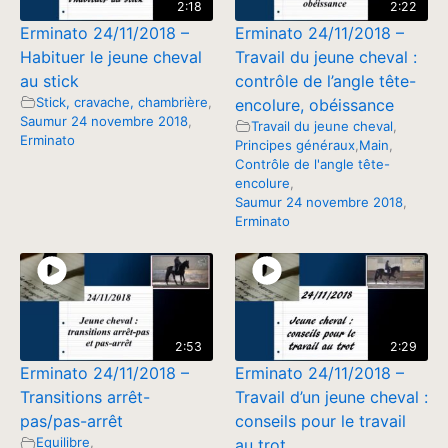
2:18
2:22
Erminato 24/11/2018 –
Erminato 24/11/2018 –
Habituer le jeune cheval
Travail du jeune cheval :
au stick
contrôle de l’angle tête-
Stick, cravache, chambrière
,
encolure, obéissance
Saumur 24 novembre 2018
,
Travail du jeune cheval
,
Erminato
Principes généraux
,
Main
,
Contrôle de l'angle tête-
encolure
,
Saumur 24 novembre 2018
,
Erminato
2:53
2:29
Erminato 24/11/2018 –
Erminato 24/11/2018 –
Transitions arrêt-
Travail d’un jeune cheval :
pas/pas-arrêt
conseils pour le travail
Equilibre
,
au trot