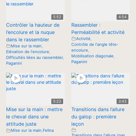
5:52
4:54
Contrôler la hauteur de
Rassembler :
l’encolure et la nuque
Perméabilité et activité
Activité
,
dans le rassembler
Contrôle de l'angle tête-
Mise sur la main
,
encolure
,
Elévation de l'encolure
,
Mobilisation diagonale
,
Difficultés liées au rassembler
,
Paganini
Paganini
5:22
3:43
Mise sur la main : mettre
Transitions dans l’allure
le cheval dans une
du galop : première
attitude juste
leçon
Mise sur la main
,
Felina
Transitions dans l'allure (pas,