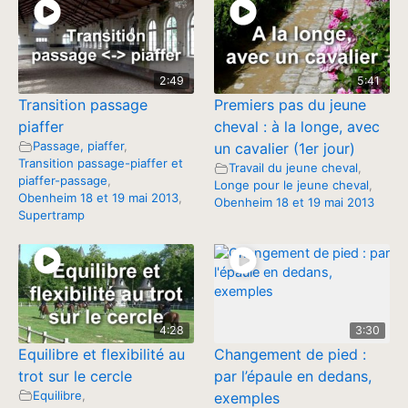
2:49
5:41
Transition passage
Premiers pas du jeune
piaffer
cheval : à la longe, avec
Passage, piaffer
,
un cavalier (1er jour)
Transition passage-piaffer et
Travail du jeune cheval
,
piaffer-passage
,
Longe pour le jeune cheval
,
Obenheim 18 et 19 mai 2013
,
Obenheim 18 et 19 mai 2013
Supertramp
4:28
3:30
Equilibre et flexibilité au
Changement de pied :
trot sur le cercle
par l’épaule en dedans,
Equilibre
,
exemples