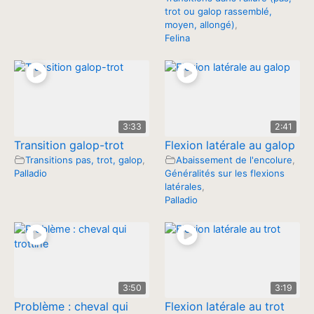
trot ou galop rassemblé,
moyen, allongé)
,
Felina
3:33
2:41
Transition galop-trot
Flexion latérale au galop
Transitions pas, trot, galop
,
Abaissement de l'encolure
,
Palladio
Généralités sur les flexions
latérales
,
Palladio
3:50
3:19
Problème : cheval qui
Flexion latérale au trot