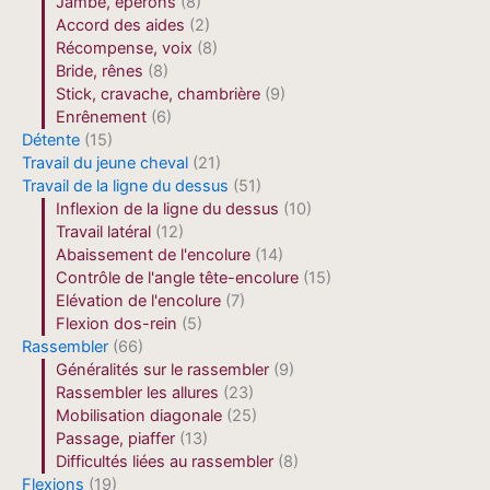
Jambe, éperons
(8)
Accord des aides
(2)
Récompense, voix
(8)
Bride, rênes
(8)
Stick, cravache, chambrière
(9)
Enrênement
(6)
Détente
(15)
Travail du jeune cheval
(21)
Travail de la ligne du dessus
(51)
Inflexion de la ligne du dessus
(10)
Travail latéral
(12)
Abaissement de l'encolure
(14)
Contrôle de l'angle tête-encolure
(15)
Elévation de l'encolure
(7)
Flexion dos-rein
(5)
Rassembler
(66)
Généralités sur le rassembler
(9)
Rassembler les allures
(23)
Mobilisation diagonale
(25)
Passage, piaffer
(13)
Difficultés liées au rassembler
(8)
Flexions
(19)