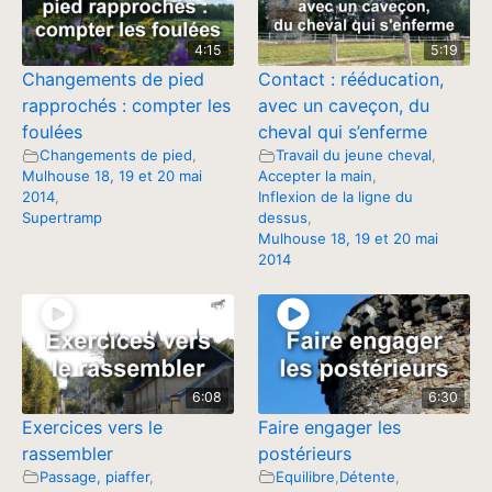
4:15
5:19
Changements de pied
Contact : rééducation,
rapprochés : compter les
avec un caveçon, du
foulées
cheval qui s’enferme
Changements de pied
,
Travail du jeune cheval
,
Mulhouse 18, 19 et 20 mai
Accepter la main
,
2014
,
Inflexion de la ligne du
Supertramp
dessus
,
Mulhouse 18, 19 et 20 mai
2014
6:08
6:30
Exercices vers le
Faire engager les
rassembler
postérieurs
Passage, piaffer
,
Equilibre
,
Détente
,