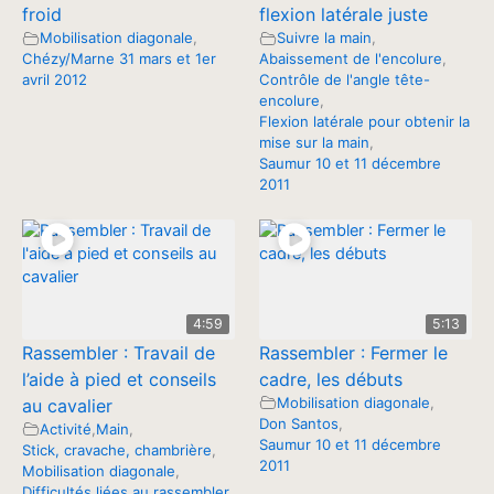
froid
flexion latérale juste
Mobilisation diagonale
,
Suivre la main
,
Chézy/Marne 31 mars et 1er
Abaissement de l'encolure
,
avril 2012
Contrôle de l'angle tête-
encolure
,
Flexion latérale pour obtenir la
mise sur la main
,
Saumur 10 et 11 décembre
2011
4:59
5:13
Rassembler : Travail de
Rassembler : Fermer le
l’aide à pied et conseils
cadre, les débuts
Mobilisation diagonale
,
au cavalier
Don Santos
,
Activité
,
Main
,
Saumur 10 et 11 décembre
Stick, cravache, chambrière
,
2011
Mobilisation diagonale
,
Difficultés liées au rassembler
,