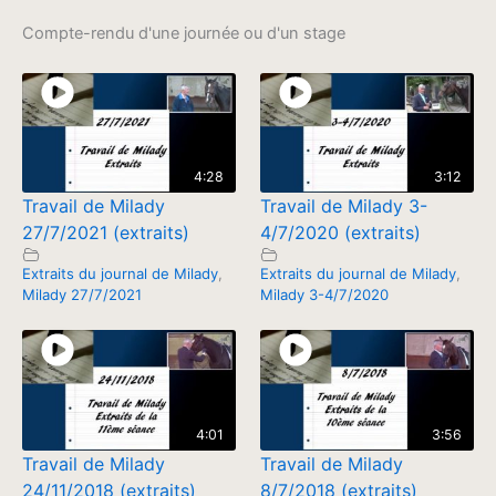
Compte-rendu d'une journée ou d'un stage
4:28
3:12
Travail de Milady
Travail de Milady 3-
27/7/2021 (extraits)
4/7/2020 (extraits)
Extraits du journal de Milady
,
Extraits du journal de Milady
,
Milady 27/7/2021
Milady 3-4/7/2020
4:01
3:56
Travail de Milady
Travail de Milady
24/11/2018 (extraits)
8/7/2018 (extraits)