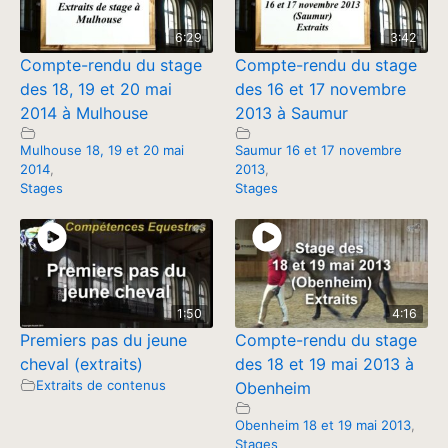
6:29
3:42
Compte-rendu du stage
Compte-rendu du stage
des 18, 19 et 20 mai
des 16 et 17 novembre
2014 à Mulhouse
2013 à Saumur
Mulhouse 18, 19 et 20 mai
Saumur 16 et 17 novembre
2014
,
2013
,
Stages
Stages
1:50
4:16
Premiers pas du jeune
Compte-rendu du stage
cheval (extraits)
des 18 et 19 mai 2013 à
Extraits de contenus
Obenheim
Obenheim 18 et 19 mai 2013
,
Stages