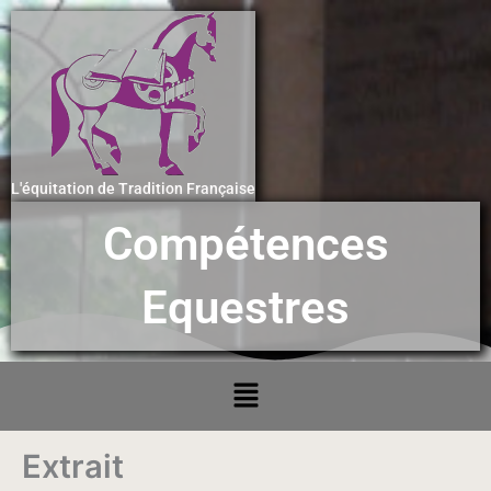
Aller
au
contenu
L'équitation de Tradition Française
Compétences
Equestres
Menu
Extrait