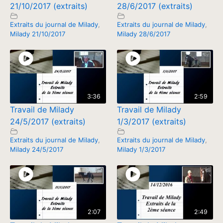
21/10/2017 (extraits)
28/6/2017 (extraits)
Extraits du journal de Milady
,
Extraits du journal de Milady
,
Milady 21/10/2017
Milady 28/6/2017
3:36
2:59
Travail de Milady
Travail de Milady
24/5/2017 (extraits)
1/3/2017 (extraits)
Extraits du journal de Milady
,
Extraits du journal de Milady
,
Milady 24/5/2017
Milady 1/3/2017
2:07
2:49