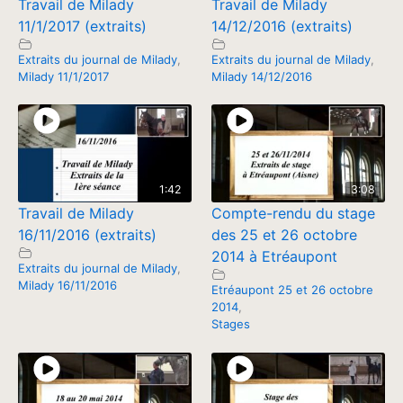
Travail de Milady
Travail de Milady
11/1/2017 (extraits)
14/12/2016 (extraits)
Extraits du journal de Milady
,
Extraits du journal de Milady
,
Milady 11/1/2017
Milady 14/12/2016
1:42
3:08
Travail de Milady
Compte-rendu du stage
16/11/2016 (extraits)
des 25 et 26 octobre
2014 à Etréaupont
Extraits du journal de Milady
,
Milady 16/11/2016
Etréaupont 25 et 26 octobre
2014
,
Stages