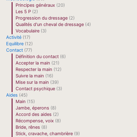
Principes généraux
(20)
Les 5 P
(2)
Progression du dressage
(2)
Qualités d'un cheval de dressage
(4)
Vocabulaire
(3)
Activité
(17)
Equilibre
(12)
Contact
(77)
Définition du contact
(6)
Accepter la main
(21)
Respecter la main
(12)
Suivre la main
(16)
Mise sur la main
(39)
Contact psychique
(3)
Aides
(45)
Main
(15)
Jambe, éperons
(8)
Accord des aides
(2)
Récompense, voix
(8)
Bride, rênes
(8)
Stick, cravache, chambrière
(9)