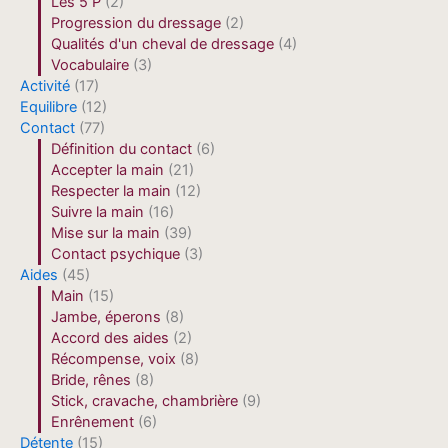
Les 5 P
(2)
Progression du dressage
(2)
Qualités d'un cheval de dressage
(4)
Vocabulaire
(3)
Activité
(17)
Equilibre
(12)
Contact
(77)
Définition du contact
(6)
Accepter la main
(21)
Respecter la main
(12)
Suivre la main
(16)
Mise sur la main
(39)
Contact psychique
(3)
Aides
(45)
Main
(15)
Jambe, éperons
(8)
Accord des aides
(2)
Récompense, voix
(8)
Bride, rênes
(8)
Stick, cravache, chambrière
(9)
Enrênement
(6)
Détente
(15)